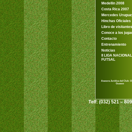
Medellin 2008
Costa Rica 2007
Mercedes Urugua
Hinchas Oficiales
Libro de visitante
Conoce a los juga
Contacto
Entrenamiento
Noticias
II LIGA NACIONAL
FUTSAL
Asesora Jurídica del Club: D
Guasco
Telf: (032) 521 – 