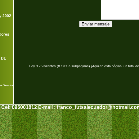
y 2002
s
dores
 DE
Hoy 3 7 visitantes (8 clics a subpáginas) ¡Aqui en esta página! un total de
ra. Verónica
809 Cel: 095001812 E-mail : franco_futsalecuador@hotmail.c