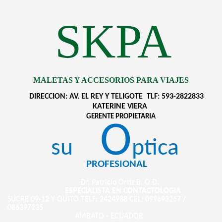
SKPA
MALETAS Y ACCESORIOS PARA VIAJES
DIRECCION: AV. EL REY Y TELIGOTE
TLF: 593-2822833
KATERINE VIERA
GERENTE PROPIETARIA
O
su
ptica
PROFESIONAL
Dr. Patricio Ortiz B. O.D.
ESPECIALISTA EN CONTACTOLOGIA
SUCRE 09-12 Y QUITO TELF: 2424988 CEL: 099693267 /
086397235
AMBATO - ECUADOR